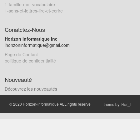
1-famille-mot-vocabulaire
1-sons-et-lettres-lire-et-ecrire
Conatctez-Nous
Horizon Informatique inc
lhorizoninformatique@gmail.com
Page de Contact
politique de confidentialité
Nouveauté
Découvrez les nouveautés
© 2020 Horizon-informatique ALL rights reserve
theme by:
Hor_I